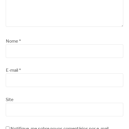
Nome
*
E-mail
*
Site
Notifique-me sobre novos comentários por e-mail.